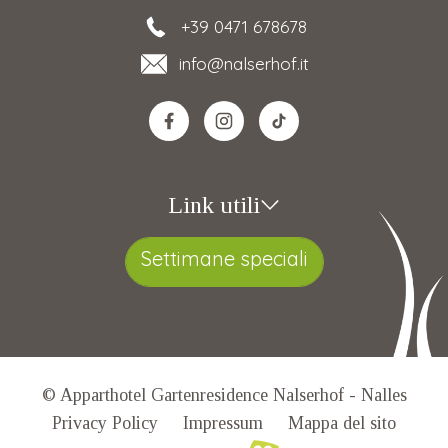
+39 0471 678678
info
@nalserhof.it
Link utili
Settimane speciali
© Apparthotel Gartenresidence Nalserhof - Nalles
Privacy Policy
Impressum
Mappa del sito