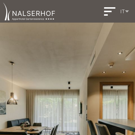
IT
DE
EN
Deutsch
English