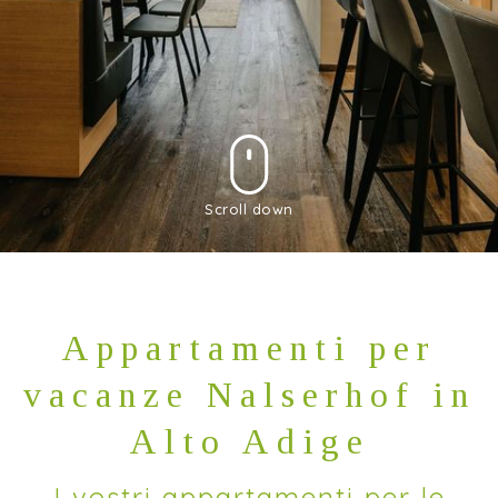
Scroll down
Appartamenti per
vacanze Nalserhof in
Alto Adige
I vostri appartamenti per le