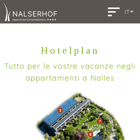
IT
DE
EN
Deutsch
English
Hotelplan
Tutto per le vostre vacanze negli
appartamenti a Nalles