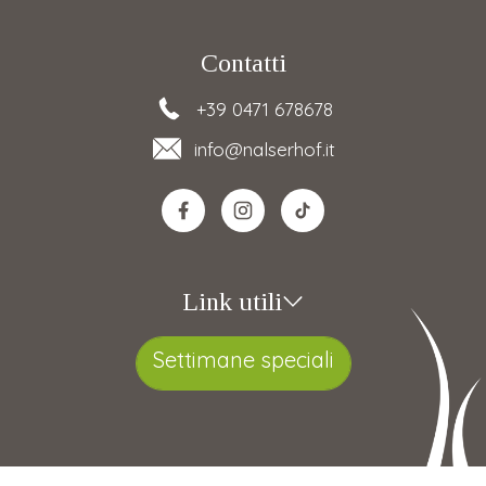
Contatti
+39 0471 678678
info
@nalserhof.it
Link utili
Settimane speciali