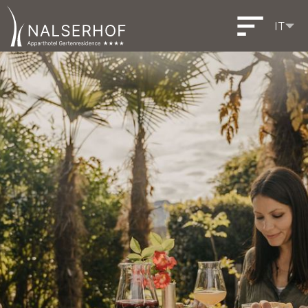
IT
DE
EN
Deutsch
English