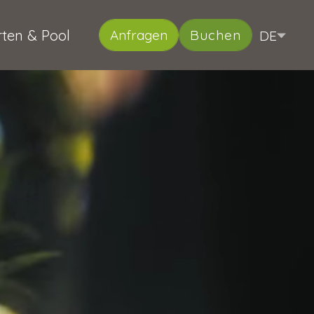
ten & Pool
DE
Anfragen
Buchen
IT
EN
Italiano
English