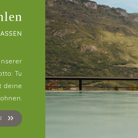
hlen
LASSEN
unserer
tto: Tu
t deine
wohnen.
U