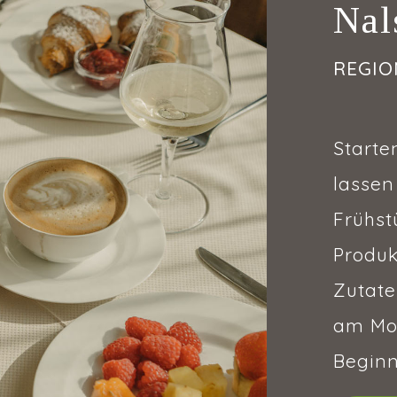
Nal
REGION
Starte
lassen
Frühst
Produk
Zutat
am Mor
Beginn