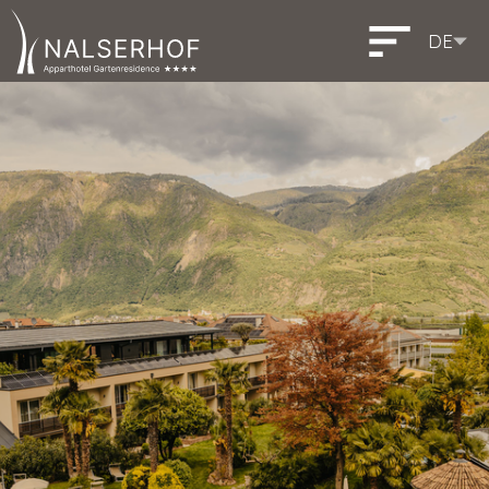
DE
IT
EN
Italiano
English